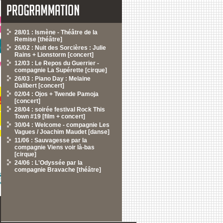
28/01 : Ismène - Théâtre de la
Remise [théâtre]
26/02 : Nuit des Sorcières : Julie
Rains + Lionstorm [concert]
12/03 : Le Repos du Guerrier -
compagnie La Supérette [cirque]
26/03 : Piano Day : Melaine
Dalibert [concert]
02/04 : Ojos + Twende Pamoja
[concert]
28/04 : soirée festival Rock This
Town #19 [film + concert]
30/04 : Welcome - compagnie Les
Vagues / Joachim Maudet [danse]
11/06 : Sauvagesse par la
compagnie Viens voir là-bas
[cirque]
24/06 : L'Odyssée par la
compagnie Bravache [théâtre]