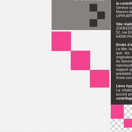
la-centri
Service c
Maison de
UPPA BP5
Site réali
ZOOKEE
52, rue E
64000 P
Droits d'a
Le titre, 
que les c
originales
du Servic
reproducti
support q
préalable 
d'une con
Liens hyp
La créati
accord pré
centrifu