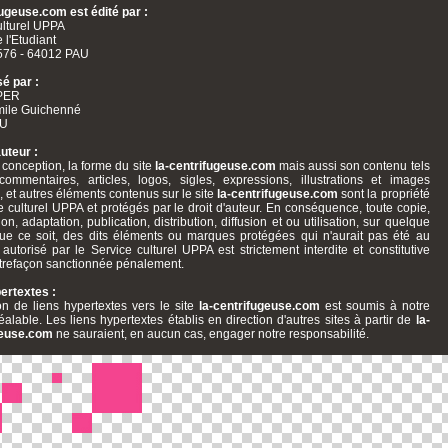
fugeuse.com est édité par :
ulturel UPPA
 l'Etudiant
76 - 64012 PAU
sé par :
PER
mile Guichenné
AU
uteur :
la conception, la forme du site
la-centrifugeuse.com
mais aussi son contenu tels
ommentaires, articles, logos, sigles, expressions, illustrations et images
, et autres éléments contenus sur le site
la-centrifugeuse.com
sont la propriété
e culturel UPPA et protégés par le droit d'auteur. En conséquence, toute copie,
on, adaptation, publication, distribution, diffusion et ou utilisation, sur quelque
ue ce soit, des dits éléments ou marques protégées qui n'aurait pas été au
autorisé par le Service culturel UPPA est strictement interdite et constitutive
trefaçon sanctionnée pénalement.
ertextes :
on de liens hypertextes vers le site
la-centrifugeuse.com
est soumis à notre
alable. Les liens hypertextes établis en direction d'autres sites à partir de
la-
geuse.com
ne sauraient, en aucun cas, engager notre responsabilité.