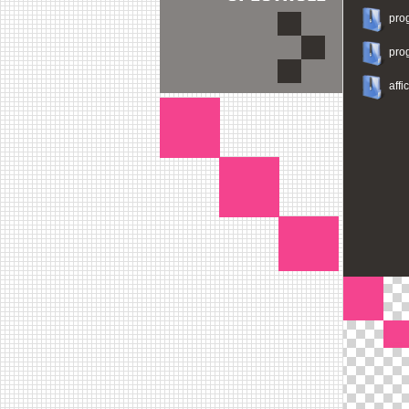
pro
pro
affi