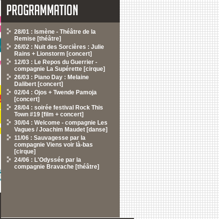
28/01 : Ismène - Théâtre de la
Remise [théâtre]
26/02 : Nuit des Sorcières : Julie
Rains + Lionstorm [concert]
12/03 : Le Repos du Guerrier -
compagnie La Supérette [cirque]
26/03 : Piano Day : Melaine
Dalibert [concert]
02/04 : Ojos + Twende Pamoja
[concert]
28/04 : soirée festival Rock This
Town #19 [film + concert]
30/04 : Welcome - compagnie Les
Vagues / Joachim Maudet [danse]
11/06 : Sauvagesse par la
compagnie Viens voir là-bas
[cirque]
24/06 : L'Odyssée par la
compagnie Bravache [théâtre]