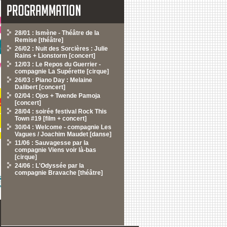
28/01 : Ismène - Théâtre de la
Remise [théâtre]
26/02 : Nuit des Sorcières : Julie
Rains + Lionstorm [concert]
12/03 : Le Repos du Guerrier -
compagnie La Supérette [cirque]
26/03 : Piano Day : Melaine
Dalibert [concert]
02/04 : Ojos + Twende Pamoja
[concert]
28/04 : soirée festival Rock This
Town #19 [film + concert]
30/04 : Welcome - compagnie Les
Vagues / Joachim Maudet [danse]
11/06 : Sauvagesse par la
compagnie Viens voir là-bas
[cirque]
24/06 : L'Odyssée par la
compagnie Bravache [théâtre]