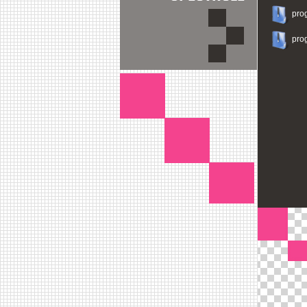
pro
pro