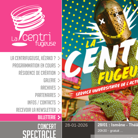
28-01-2026
28/01 : Ismène - Théât
20h30 - gratuit ...