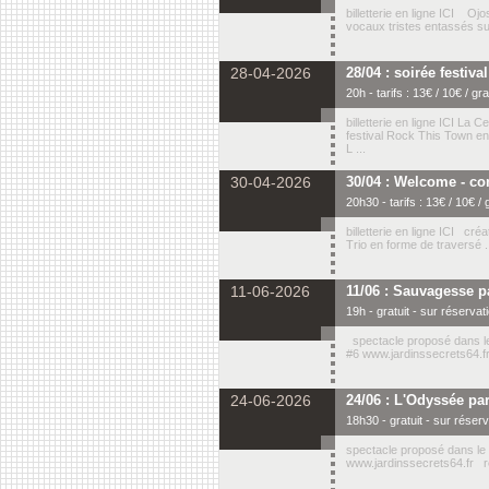
billetterie en ligne ICI Oj
vocaux tristes entassés sur
28-04-2026
28/04 : soirée festiva
20h - tarifs : 13€ / 10€ / grat
billetterie en ligne ICI La C
festival Rock This Town en
L ...
30-04-2026
30/04 : Welcome - co
20h30 - tarifs : 13€ / 10€ / gr
billetterie en ligne ICI cr
Trio en forme de traversé .
11-06-2026
11/06 : Sauvagesse p
19h - gratuit - sur réservati
spectacle proposé dans le
#6 www.jardinssecrets64.fr
24-06-2026
24/06 : L'Odyssée par
18h30 - gratuit - sur réserva
spectacle proposé dans le
www.jardinssecrets64.fr ré