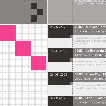
en partenariat avec le Par
Pyrénées billetterie en lig
26-02-2026
26/02 : Nuit des Sorciè
21h - tarifs : 13€ / 10€ / grat
+ conférence de Judith Pra
documentariste. Projectio
que era bru ...
12-03-2026
12/03 : Le Repos du G
20h30 - tarifs : 13€ / 10€ / gr
billetterie en ligne ICI à pa
Le repos du guerrier est un 
26-03-2026
26/03 : Piano Day : Me
20h30 - tarifs : 13€ / 10€ / gr
billetterie en ligne ICI C’
répertoires rares et minimali
02-04-2026
02/04 : Ojos + Twend
21h - tarifs : 13€ / 10€ / grat